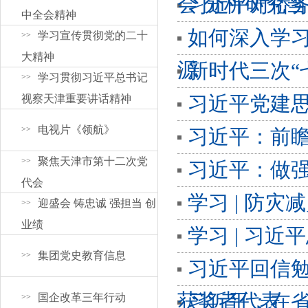
会 分析研究当
习近平对侨
中全会精神
如何深入学
学习宣传贯彻党的二十
>>
大精神
源
新时代三次“
学习贯彻习近平总书记
>>
视察天津重要讲话精神
习近平党建
电视片《领航》
>>
习近平：前
聚焦天津市第十二次党
>>
习近平：做
代会
学习 | 防
迎盛会 铸忠诚 强担当 创
>>
业绩
学习 | 习
集团党史教育信息
>>
习近平回信
获奖者代表
习近平：在
国企改革三年行动
>>