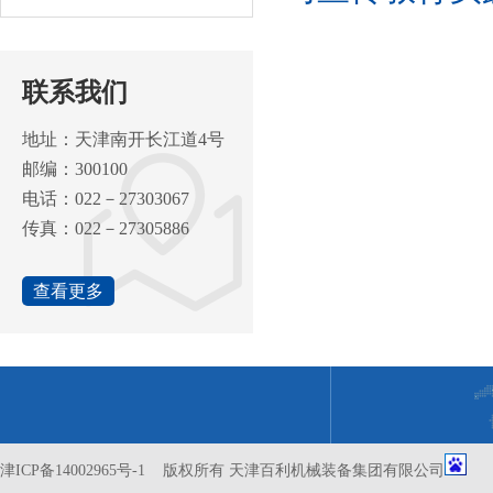
联系我们
地址：天津南开长江道4号
邮编：300100
电话：022－27303067
传真：022－27305886
查看更多
津ICP备14002965号-1
版权所有 天津百利机械装备集团有限公司