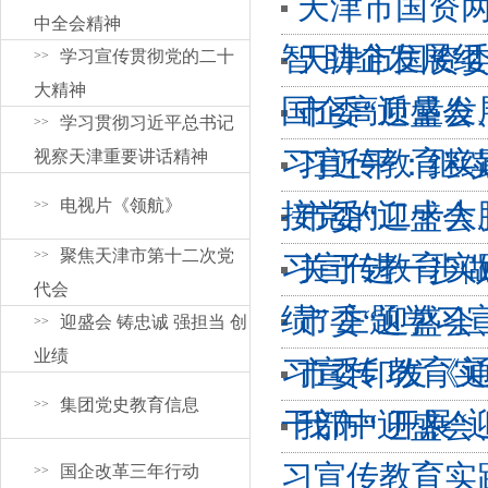
天津市国资两
中全会精神
智 助企发展
天津市国资
学习宣传贯彻党的二十
>>
大精神
国企高质量发
市委“迎盛会
学习贯彻习近平总书记
>>
习宣传教育实践
视察天津重要讲话精神
习近平：继
电视片《领航》
>>
接党的二十大
市委“迎盛会
聚焦天津市第十二次党
>>
习宣传教育实践
关于进一步
代会
绩” 主题学习
市委“迎盛会
迎盛会 铸忠诚 强担当 创
>>
业绩
习宣传 教育实
市委印发《
集团党史教育信息
>>
干部中 开展“
我市“迎盛会
习宣传教育实践
国企改革三年行动
>>