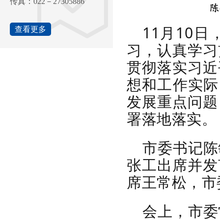
传真：022－27305886
1
1
月
10
日
查看更多
习，
认真
学习
贯彻落实习近
想和工作实际
发展重点问题
署落地落实。
市委书记陈
张工出席并发
席王常松
，
市
会上，市委