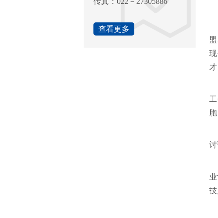
传真：022－27305886
中
查看更多
盟
现
才
在
工
胞
中
讨
联
业
技