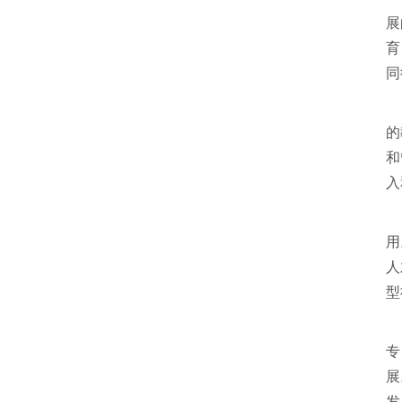
展
育
同
习
的
和
入
习
用
人
型
习
专
展
发