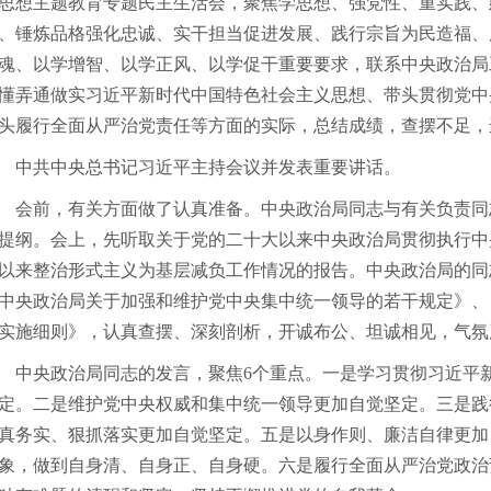
思想主题教育专题民主生活会，聚焦学思想、强党性、重实践、
、锤炼品格强化忠诚、实干担当促进发展、践行宗旨为民造福、
魂、以学增智、以学正风、以学促干重要要求，联系中央政治局
懂弄通做实习近平新时代中国特色社会主义思想、带头贯彻党中
头履行全面从严治党责任等方面的实际，总结成绩，查摆不足，
共中央总书记习近平主持会议并发表重要讲话。
前，有关方面做了认真准备。中央政治局同志与有关负责同
提纲。会上，先听取关于党的二十大以来中央政治局贯彻执行中
以来整治形式主义为基层减负工作情况的报告。中央政治局的同
中央政治局关于加强和维护党中央集中统一领导的若干规定》、
实施细则》，认真查摆、深刻剖析，开诚布公、坦诚相见，气氛
央政治局同志的发言，聚焦6个重点。一是学习贯彻习近平新
定。二是维护党中央权威和集中统一领导更加自觉坚定。三是践
真务实、狠抓落实更加自觉坚定。五是以身作则、廉洁自律更加
象，做到自身清、自身正、自身硬。六是履行全面从严治党政治