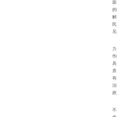
面
的
解
民
见
习
力
作
具
质
有
治
政
习
不