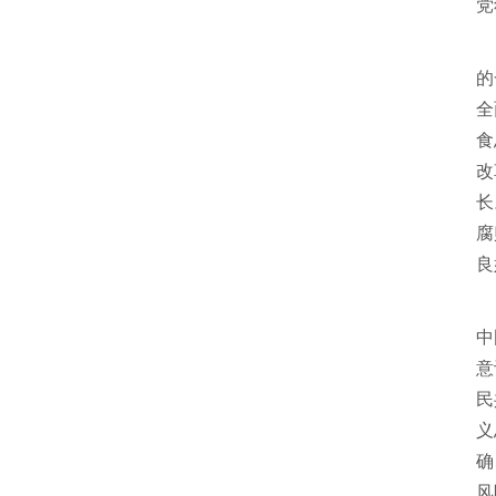
党
会
的
全
食
改
长
腐
良
中
中
意
民
义
确
风