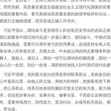
大求洋、盲目蛮干；坚持出实招求实效，反对华而不实、数据造
、劳民伤财。高质量发展是全面建设社会主义现代化国家的首要
绩观的重要内容。要完善推动高质量发展的政绩考核评价办法，
真践行正确政绩观，切实形成正确工作导向。
近平指出，团结奋斗是党领导人民创造历史伟业的必由之路
我们就要靠中国式现代化进一步凝心聚力、团结奋斗。中国式现
满风险挑战、需要付出艰辛努力的宏伟事业，必须坚持全体人民
靠全体人民和衷共济、共襄大业。中央政治局的同志要继承和发
舞人、激励人、感召人，调动一切可以调动的积极因素，团结一
众心往一处想、劲往一处使，满腔热忱地投入到中国式现代化建
近平强调，党的最大政治优势是密切联系群众，党执政后的
心中最高位置，站稳人民立场，厚植为民情怀，把握新形势下群
，把心系群众、情系百姓体现到履职尽责全过程各方面，着力保
求，切实把好事办好、实事办实、难事办妥。干部群众反映强烈
性，需要持续用力、协同发力、坚决纠治，从领导机关抓起、领
、带头改。