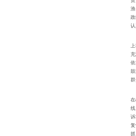
贪
渔
政
认
习
上
充
依
鼓
群
习
在
线
诉
复
抓