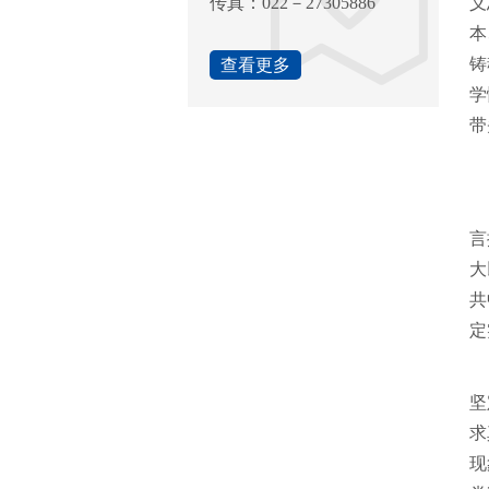
传真：022－27305886
义
本
铸
查看更多
学
带
中
会
言
大
共
定
中
坚
求
现