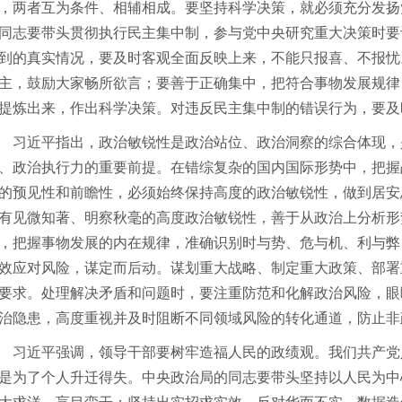
，两者互为条件、相辅相成。要坚持科学决策，就必须充分发扬
同志要带头贯彻执行民主集中制，参与党中央研究重大决策时要
到的真实情况，要及时客观全面反映上来，不能只报喜、不报忧
主，鼓励大家畅所欲言；要善于正确集中，把符合事物发展规律
提炼出来，作出科学决策。对违反民主集中制的错误行为，要及
近平指出，政治敏锐性是政治站位、政治洞察的综合体现，
、政治执行力的重要前提。在错综复杂的国内国际形势中，把握
的预见性和前瞻性，必须始终保持高度的政治敏锐性，做到居安
有见微知著、明察秋毫的高度政治敏锐性，善于从政治上分析形
，把握事物发展的内在规律，准确识别时与势、危与机、利与弊
效应对风险，谋定而后动。谋划重大战略、制定重大政策、部署
要求。处理解决矛盾和问题时，要注重防范和化解政治风险，眼
治隐患，高度重视并及时阻断不同领域风险的转化通道，防止非
近平强调，领导干部要树牢造福人民的政绩观。我们共产党
是为了个人升迁得失。中央政治局的同志要带头坚持以人民为中