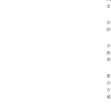
业
习
次
的
习
大
效
用
习
要
示
力
威
习