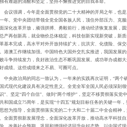
独有难题的清醒和坚定，坚持不懈推进党的自我革命。
议强调，今年是全面贯彻党的二十大精神的开局之年，也是
一年。党中央团结带领全党全国各族人民，顶住外部压力、克服
面深化改革开放，顽强拼搏、勇毅前行，推动经济恢复发展，圆
总产再创新高，就业物价总体稳定，科技创新实现新突破，新质
革基本完成，高水平对外开放持续扩大，抗洪灾、化债险、保交
。港澳工作继续加强。中国特色大国外交扎实推进，我国发展的
败斗争持续发力，良好政治生态不断巩固发展。成功举办成都大
好成绩。这些成绩来之不易、可圈可点。
央政治局的同志一致认为，一年来的实践再次证明，“两个确
国式现代化建设具有决定性意义。全党全军全国人民必须深刻领悟
识”、坚定“四个自信”、做到“两个维护”，坚定不移贯彻落实
共和国成立75周年，是实现“十四五”规划目标任务的关键一年
思想为指导，全面贯彻落实党的二十大和二十届二中全会精神，
、全面贯彻新发展理念，全面深化改革开放，推动高水平科技自
险、改善社会预期，巩固和增强经济回升向好态势，以中国式现