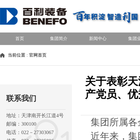
首页
集团简介
新闻中心
集团
当前位置 :
官网首页
关于表彰天
产党员、优
联系我们
地址：天津南开长江道4号
集团所属各
邮编：300100
电话：022－27303067
近年来，集