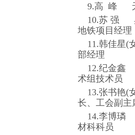
9.高 峰
10.苏 
地铁项目经理
11.韩佳星
部经理
12.纪金
术组技术员
13.张书艳
长、工会副主
14.李博
材科科员